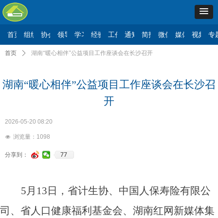
首页
组织机构
协会要闻
领导讲话
学习二十大
经验交流
工作动态
通知公告
简报信息
微信公众号
媒体报道
视频展
专
首页
ꄲ
湖南“暖心相伴”公益项目工作座谈会在长沙召开
湖南“暖心相伴”公益项目工作座谈会在长沙召
开
2026-05-20
08:20
浏览量：
1098
넶
77
分享到：
5月13日，省计生协、中国人保寿险有限公
司、省人口健康福利基金会、湖南红网新媒体集