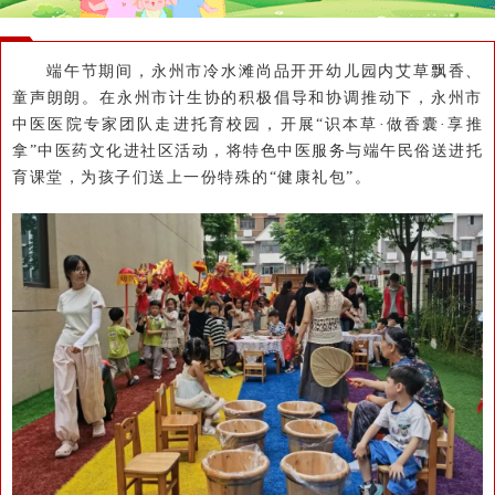
端午节期间，永州市冷水滩尚品开开幼儿园内艾草飘香、
童声朗朗。在永州市计生协的积极倡导和协调推动下，永州市
中医医院专家团队走进托育校园，开展“识本草·做香囊·享推
拿”中医药文化进社区活动，将特色中医服务与端午民俗送进托
育课堂，为孩子们送上一份特殊的“健康礼包”。