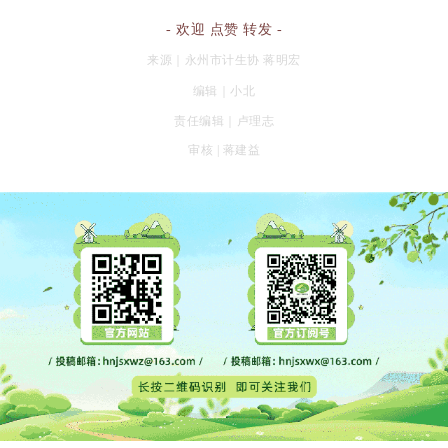
- 欢迎 点赞 转发 -
来源｜永州市计生协 蒋明宏
编辑｜小北
责任编辑｜
卢理志
审核 | 蒋建益