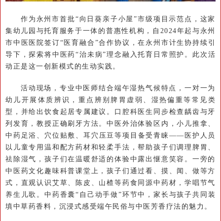
作为永州市首批“向日葵亲子小屋”市级项目示范点，这家
集幼儿园与托育服务于一体的普惠性机构，自2024年起与永州
市中医医院签订“医育融合”合作协议，在永州市计生协持续引
导下，探索将中医药“治未病”理念融入托育日常照护。此次活
动正是这一创新模式的生动实践。
活动现场，专业中医师结合端午湿热气候特点，一对一为
幼儿开展体质辨识，重点辨别脾胃虚弱、湿热偏重等常见类
型，并给出饮食起居专属建议。口腔科医生同步检查龋齿与牙
列发育，教授正确刷牙方法。中医外治体验区内，小儿推拿、
中药足浴、穴位贴敷、耳穴压豆等项目备受青睐——医护人员
以儿童专用温和配方药材和轻柔手法，帮助孩子们调理脾胃、
祛除湿气，孩子们在温暖舒适的体验中露出惬意笑容。一旁的
中医药文化趣味科普课堂上，孩子们通过看、摸、闻、做等方
式，直观认识艾草、陈皮、山楂等药食同源中药材，学唱节气
养生儿歌。中药香囊“自己动手做”环节中，家长与孩子共同装
填中草药香料，沉浸式感受端午民俗与中医芳香疗法的魅力。