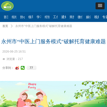
首页
组织机构
协会要闻
领导讲话
学习二十大
经验交流
工作动态
通知公告
简报信息
微信公众号
媒体报道
视频展
专
首页
ꄲ
永州市“中医上门服务模式”破解托育健康难题
永州市“中医上门服务模式”破解托育健康难题
2026-06-25
16:51
浏览量：
217
넶
77
分享到：