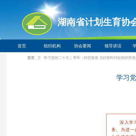
湖南省计划生育协
首页
组织机构
协会要闻
领导讲话
首页
ꄲ
学习党的二十大｜李军：踔厉奋发 当好新时代征程的答卷
学习党
深入学习
务。为进一