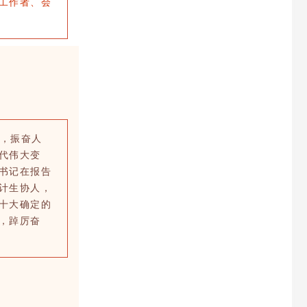
工作者、会
，振奋人
代伟大变
书记在报告
计生协人，
十大确定的
，踔厉奋