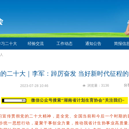
会
学习二十大
经验交流
工作动态
通知公告
简报信
人
的二十大｜李军：踔厉奋发 当好新时代征程
分
浏览量：
3136
넶
2023-07-28
10:46
微信公众号搜索“湖南省计划生育协会”关注我们~
宣传贯彻党的二十大精神，是全党、全国当前和今
后一个时期的
步统一思想行动，凝聚干事创业力量，推动我省计生协事业高质量