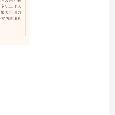
改革方案》要
协专职工作人
步加大培训力
务实的群团机