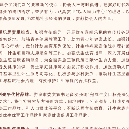
了我们新的要求新的使命，协会人应与时俱进，把握好时代
群众的确切需求，奋发有为，认真贯彻“以人民为中心”的理念，
作高质量发展,为本地社会经济的发展，贡献协会人的力量。
履职尽责重担当。
加强宣传倡导，开展群众喜闻乐见的宣传服务
落实落地。加强青春健康教育工作，助力青少年健康成长。加强
“暖心行动”，做好计划生育系列保险、计生特殊家庭住院护理补
问、计生项目和志愿服务等工作。加强优生优育指导，深入开展
强生殖健康咨询服务，为全面实施三孩政策贡献计生协力量。加
普及健康知识、促进家庭健康等方面发挥积极作用。加强流动人
口基本卫生计生服务均等化。积极参与乡村振兴，推动计生基层
参与基层社会治理，有效维护计生家庭的合法权益。
创先争优树品牌。
娄底市委文辉书记多次强调“完成年度目标是法
要求”，我们将探索新方法新方式，因地制宜，守正创新，打造更
协工作品牌。引入自媒体等平台，不断巩固宣传教育、计生家庭
创优生优育工作品牌和家庭健康促进工作品牌。