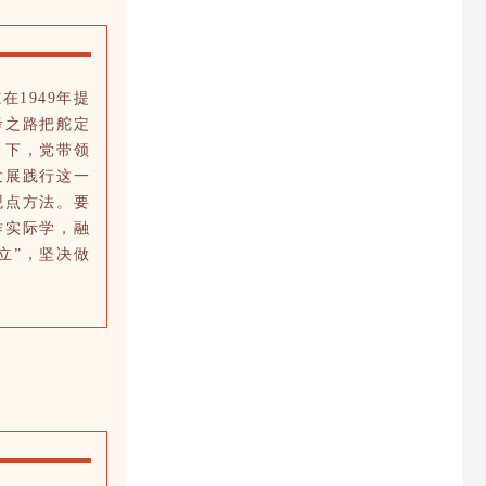
1949年提
考之路把舵定
引下，党带领
发展践行这一
观点方法。要
作实际学，融
立”，坚决做