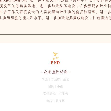
建强队伍添活力。
进一步深化改革，按照《娄底市计划生育协会
项改革任务落实落地。进一步加强队伍建设，在乡级配备计生
生协工作关联度较大的人员发展为计生协的会员和理事。进一
生协组织服务能力和水平。进一步加强党风廉政建设，打造廉洁
END
- 欢迎 点赞 转发 -
来源｜娄底市计生协
编辑｜小雨
责任编辑｜
卢理志
审核｜周炎林