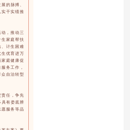
发展的脉搏、
以实干实绩推
活动，推动三
计生家庭帮扶
贴、计生困难
优生优育进万
强家庭健康促
口服务工作，
群众自治转型
定责任，争先
多具有娄底辨
志愿服务等品