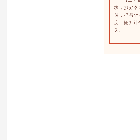
（三）
求，抓好各
员，把与计
度，提升计
关。