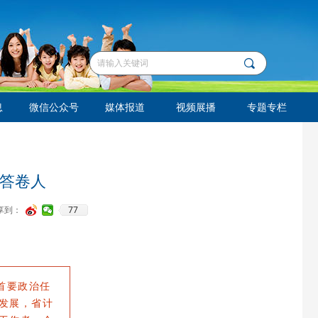
끠
息
微信公众号
媒体报道
视频展播
专题专栏
的答卷人
77
享到：
首要政治任
发展，省计