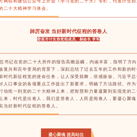
方网站和微信公众号上开设《学习党的二十大》专栏，刊发计生协
的二十大精神学习体会。
踔厉奋发
当好新时代征程的答卷人
娄底市计生协党组成员、副会长 李军
总书记在党的二十大所作的报告高瞻远瞩，内涵丰富，指明了方向
族复兴和百年变局的背景下，深刻总结了过去五年的工作和新的时
新时代新征程党的使命任务，让人深受鼓舞，倍感振奋。习近平总
好人口事业的各项重点工作提出了新要求，明确了方法路径。作为
行动统一到党的二十大精神上来，把智慧和力量凝聚到实现党的二
上来，时代是出卷人，我们是答卷人，人民是阅卷人，要凝心聚魂
实当好新时代征程的答卷人。
凝心聚魂 提高站位