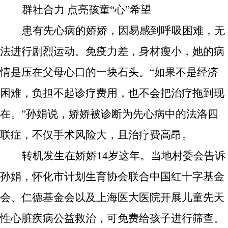
群社合力 点亮孩童“心”希望
患有先心病的娇娇，因易感到呼吸困难，无
法进行剧烈运动。免疫力差，身材瘦小，她的病
情是压在父母心口的一块石头。“如果不是经济
困难，
负担不起诊疗费用，
也不会把治疗拖到现
在。”孙娟说，娇娇被诊断为先心病中的法洛四
联症，不仅手术风险大，且治疗费高昂。
转机发生在娇娇14岁这年。当地村委会告诉
孙娟，怀化市计划生育协会
联合中国红十字基金
会、仁德基金会以及上海医大医院开展
儿童
先天
性心脏疾病公益救治
，
可免费给孩子进行筛查。