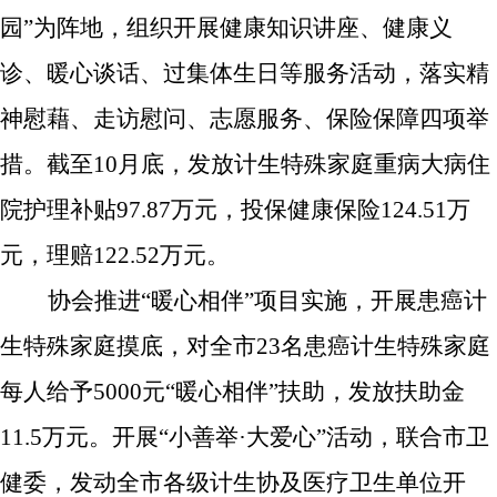
园”为阵地
，
组织开展健康知识讲座、健康义
诊、暖心谈话、过集体生日等
服务
活
动，
落实精
神慰藉、走访慰问、志愿服务、保险保障
四项举
措
。截至
10月底，发放
计生特殊家庭重病大病住
院护理补贴
97.87万元，
投保健康保险
124.51万
元，理赔122.52万元
。
协会
推进“暖心相伴”项目实施，
开展患癌计
生特殊家庭摸底，
对全市
23名
患癌
计生特殊家庭
每人
给予
5000元“暖心相伴”扶助
，发放扶助
金
11.5
万元
。
开展“小善
举·
大爱心”活动，
联合市卫
健委，发动全市各级
计生协及
医疗卫生单位开