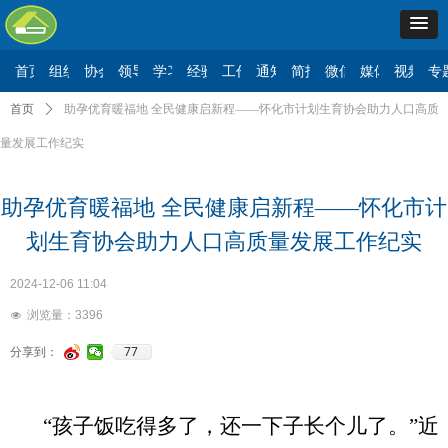
首页
组织机构
协会要闻
领导讲话
学习二十大
经验交流
工作动态
通知公告
简报信息
微信公众号
媒体报道
视频展
专
首页
ꄲ
助孕优育暖福地 全民健康启新程——怀化市计划生育协会助力人口高质
量发展工作纪实
助孕优育暖福地 全民健康启新程——怀化市计
划生育协会助力人口高质量发展工作纪实
2024-12-06
11:04
浏览量：
3396
넶
77
分享到：
“孩子饭吃得多了，还一下子长个儿了。”近