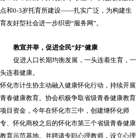
点和0-3岁托育所建设——扎实广泛，为构建生
育友好型社会进一步织密“服务网”。
教宣并举，促进全民“好”健康
促进人口长期均衡发展，一头连着生育，一
头连着健康。
怀化市计生协
主动融入健康怀化行动
，
持续开展
青春健康教育。协会
积极争取省级青春健康教育
项目资金，
今年
在
怀化
市三中，
创建
继怀化师
专、怀化商校之后
的怀化
市第
三
个省级青春健康
教育示范基地
。
并
聘请专职心理教师，设立心理