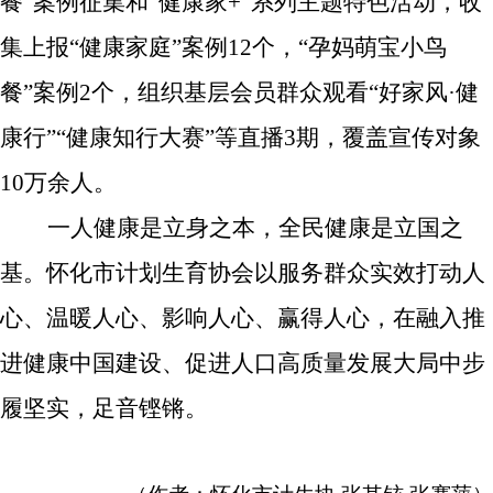
餐”案例征集和“健康家
+
”系列主题特色活动，收
集上报“健康家庭”案例
12个，
“孕妈萌宝小鸟
餐”案例
2个，组织基层会员群众观看
“好家风·健
康行”
“健康知行大赛”等直播3期，
覆盖宣传对象
10万余人。
一人健康是立身之本，全民健康是立国之
基。怀化市计划生育协会以服务群众实效打动人
心、温暖人心、影响人心、赢得人心，在融入
推
进健康中国建设
、
促进人口高质量发展
大局中步
履坚实，足音铿锵。