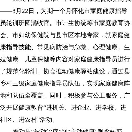
——8月22日，为期一个月怀化市家庭健康指导
员轮训班圆满收官。
市计生协统筹
市家庭教育协
会、市妇幼保健院
与县市区本地
专家，
就
家庭健
康指导技能、
常见病防治与急救
、心理健康、生
殖健康、
儿童
保健等
内容
对家庭健康指导员
进行
了
规范化轮训
。
协会
推动健康驿站建设，
通过
县
乡村三级家庭健康指导员队伍，实现家庭健康阵
地和队伍全覆盖。
同时，积极
参与公卫服务，广
泛开展健康教育“进
机关
、进
企业
、进
学校
、进
社区
、进
农村
”活动
。
推动从“被动治疗”到“主动健康”观念转变。