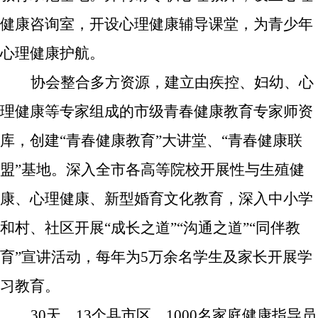
健康咨询室，开设心理健康辅导课堂，
为青少年
心理健康护航。
协会整合多方资源，
建
立由疾控、妇幼、心
理健康等专家组成的市级青春健康教育专家师资
库，创建“青春健康教育”大讲堂
、
“青春健康联
盟”基地
。
深入全市各高等院校开展
性与
生殖健
康、心理健康
、
新型婚育文化
教育，深入中小学
和
村
、社区
开展“成长之道”“沟通之道”
“
同伴教
育
”
宣讲活动，每年
为
5万余名学生及家长
开展学
习
教育
。
30天，13个县市区，1000名家庭健康指导员