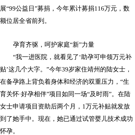
展“
99公益日
”募捐，今年
累计募捐
116
万元，
数
额位居全省前列
。
孕育齐驱，呵护家庭“新”力量
“我一进医院，就看见了‘助孕可申领万元补
贴’这几个大字。”今年39岁家住靖州的陆女士，
在备孕路上背负着身体和经济的双重压力，
“生
育关怀·好孕相伴”
项目如同一场“及时雨”。在陆
女士申请项目资助后
两个月
，1万元补贴就发放
到了她手中。现在，她已通过试管婴儿技术成功
怀孕。