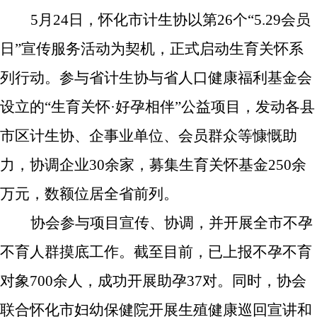
5月24日，怀化市计生协以第26个“5.29会员
日”宣传服务活动为契机，正式启动
生育关怀系
列行动。参与省计生协与省人口健康福利基金会
设立的“生育关怀·好孕相伴”公益项目，发动各县
市区计生协、企事业单位、会员群众等
慷慨助
力，
协调企业
30余家，
募集生育关怀
基金
25
0
余
万元
，
数额位居
全省
前列
。
协会参与项目宣传、协调，并开展全市不孕
不育人群摸底工作。截至
目前，已上报不孕不育
对象700余人，成功开展助孕
37
对。同时，协会
联合
怀化
市妇幼保健院开展生殖健康巡回宣讲和