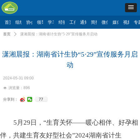
首页
组织机构
协会要闻
领导讲话
学习二十大
经验交流
工作动态
通知公告
简报信息
微信公众号
媒体报道
视频展
专
首页
ꄲ
潇湘晨报：湖南省计生协“5·29”宣传服务月启动
潇湘晨报：湖南省计生协“5·29”宣传服务月启
动
2024-05-31
09:00
浏览量：
896
넶
77
分享到：
5月29日，“生育关怀——暖心相伴、好孕相
伴，共建生育友好型社会”2024湖南省计生