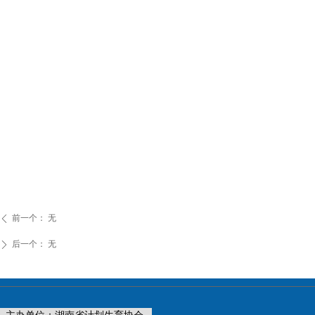
前一个：
无
ꄴ
后一个：
无
ꄲ
主办单位：湖南省计划生育协会