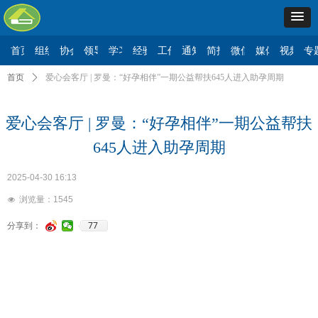
首页
组织机构
协会要闻
领导讲话
学习二十大
经验交流
工作动态
通知公告
简报信息
微信公众号
媒体报道
视频展
专
首页
ꄲ
爱心会客厅 | 罗曼：“好孕相伴”一期公益帮扶645人进入助孕周期
爱心会客厅 | 罗曼：“好孕相伴”一期公益帮扶
645人进入助孕周期
2025-04-30
16:13
浏览量：
1545
넶
77
分享到：