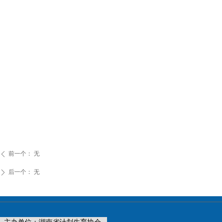
前一个：
无
ꄴ
后一个：
无
ꄲ
主办单位：湖南省计划生育协会