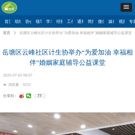
首页
组织机构
协会要闻
领导讲话
学习二十大
经验交流
工作动态
通知公告
简报信息
微信公众号
媒体报道
视频展
专
首页
ꄲ
岳塘区云峰社区计生协举办“为爱加油 幸福相伴”婚姻家庭辅导公益课堂
岳塘区云峰社区计生协举办“为爱加油 幸福相
伴”婚姻家庭辅导公益课堂
2025-07-02
08:07
浏览量：
3231
넶
77
分享到：