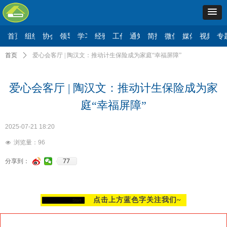
首页
组织机构
协会要闻
领导讲话
学习二十大
经验交流
工作动态
通知公告
简报信息
微信公众号
媒体报道
视频展
专
首页
ꄲ
爱心会客厅 | 陶汉文：推动计生保险成为家庭“幸福屏障”
爱心会客厅 | 陶汉文：推动计生保险成为家
庭“幸福屏障”
2025-07-21
18:20
浏览量：
96
넶
77
分享到：
点击上方蓝色字关注我们~