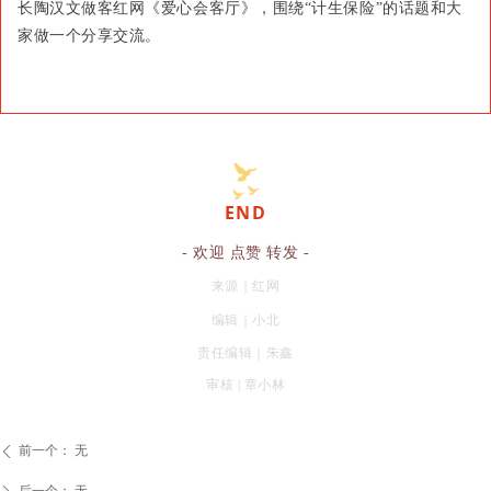
长陶汉文做客红网《爱心会客厅》，围绕“计生保险”的话题和大
家做一个分享交流。
END
- 欢迎 点赞 转发 -
来源｜红网
编辑｜小北
责任编辑｜
朱鑫
审核 | 章小林
前一个：
无
ꄴ