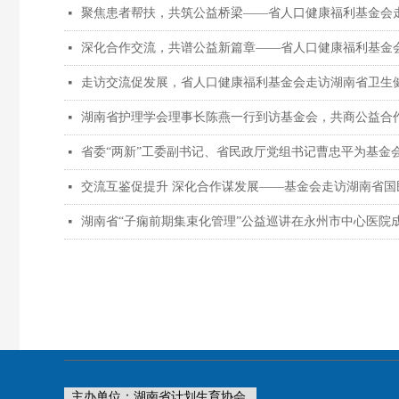
聚焦患者帮扶，共筑公益桥梁——省人口健康福利基金会
넷
深化合作交流，共谱公益新篇章——省人口健康福利基金
넷
走访交流促发展，省人口健康福利基金会走访湖南省卫生
넷
湖南省护理学会理事长陈燕一行到访基金会，共商公益合
넷
省委“两新”工委副书记、省民政厅党组书记曹忠平为基金会颁
넷
交流互鉴促提升 深化合作谋发展——基金会走访湖南省国
넷
湖南省“子痫前期集束化管理”公益巡讲在永州市中心医院
넷
主办单位：湖南省计划生育协会