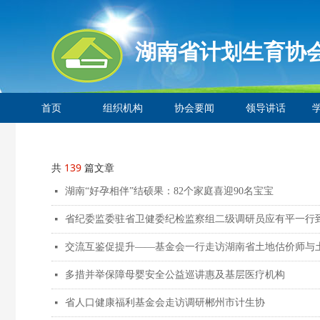
湖南省计划生育协
首页
组织机构
协会要闻
领导讲话
共
139
篇文章
湖南“好孕相伴”结硕果：82个家庭喜迎90名宝宝
넷
省纪委监委驻省卫健委纪检监察组二级调研员应有平一行
넷
交流互鉴促提升——基金会一行走访湖南省土地估价师与
넷
多措并举保障母婴安全公益巡讲惠及基层医疗机构
넷
省人口健康福利基金会走访调研郴州市计生协
넷